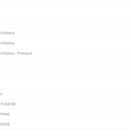
o Pública
o Pública
 Pública - Principal
os
ao FUNDEB
o PNAE
o PDDE