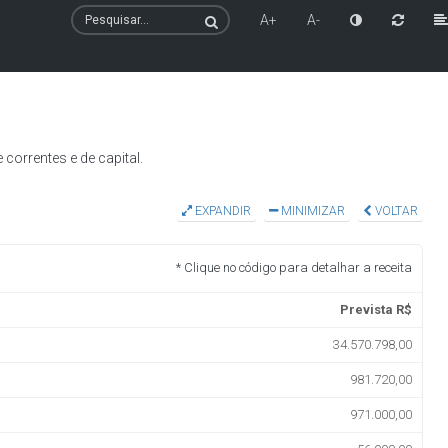
A+
A-
orrentes e de capital.
EXPANDIR
MINIMIZAR
VOLTAR
* Clique no código para detalhar a receita
Prevista R$
34.570.798,00
981.720,00
971.000,00