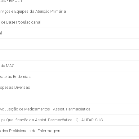
nais - EMULTI
rviços e Equipes da Atenção Primária
a de Base Populacioanal
l
s do MAC
bate às Endemias
Despesas Diversas
/ Aquusição de Medicamentos - Assist. Farmacêutica
de p/ Qualificação da Assist. Farmacêutica - QUALIFAR-SUS
 dos Profiisionais da Enfermagem