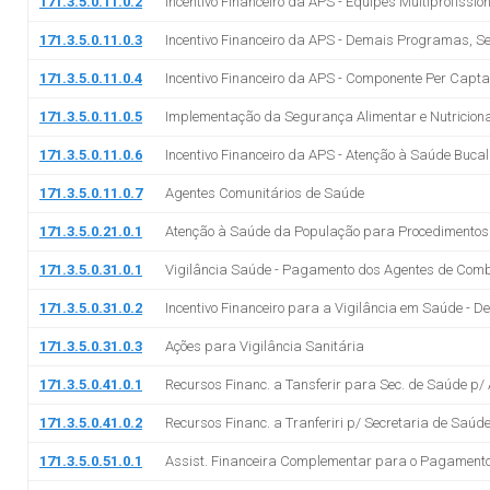
171.3.5.0.11.0.2
Incentivo Financeiro da APS - Equipes Multiprofissio
171.3.5.0.11.0.3
Incentivo Financeiro da APS - Demais Programas, Se
171.3.5.0.11.0.4
Incentivo Financeiro da APS - Componente Per Capt
171.3.5.0.11.0.5
Implementação da Segurança Alimentar e Nutriciona
171.3.5.0.11.0.6
Incentivo Financeiro da APS - Atenção à Saúde Bucal
171.3.5.0.11.0.7
Agentes Comunitários de Saúde
171.3.5.0.21.0.1
Atenção à Saúde da População para Procedimento
171.3.5.0.31.0.1
Vigilância Saúde - Pagamento dos Agentes de Com
171.3.5.0.31.0.2
Incentivo Financeiro para a Vigilância em Saúde - 
171.3.5.0.31.0.3
Ações para Vigilância Sanitária
171.3.5.0.41.0.1
Recursos Financ. a Tansferir para Sec. de Saúde p
171.3.5.0.41.0.2
Recursos Financ. a Tranferiri p/ Secretaria de Saú
171.3.5.0.51.0.1
Assist. Financeira Complementar para o Pagamento