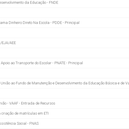
Desenvolvimento da Educação - FNDE
ama Dinheiro Direto Na Escola - PDDE - Principal
L/EJA/AEE
Apoio ao Transporte do Escolar - PNATE - Principal
União ao Fundo de Manutenção e Desenvolvimento da Educação Básica e de Va
ião - VAAF - Entrada de Recursos
 criação de matrículas em ETI
ssistência Social - FNAS