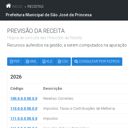
INÍCIO
RECEITAS
Prefeitura Municipal de São José de Princesa
PREVISÃO DA RECEITA
Página de consulta das Previsões da Receita
Recursos auferidos na gestão, a serem computados na apuração do
PDF
XML
XLS
CSV
CONSULTAR POR FILTROS
2026
Código
Descrição
100.0.0.0.00.0.0
Receitas Correntes
110.0.0.0.00.0.0
Impostos, Taxas e Contribuições de Melhoria
111.0.0.0.00.0.0
Impostos