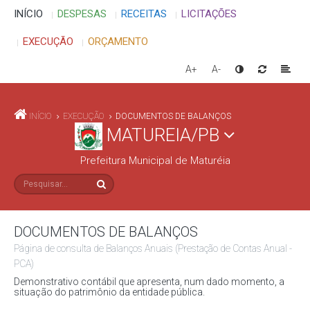
INÍCIO
DESPESAS
RECEITAS
LICITAÇÕES
EXECUÇÃO
ORÇAMENTO
A+
A-
INÍCIO
EXECUÇÃO
DOCUMENTOS DE BALANÇOS
MATUREIA/PB
Prefeitura Municipal de Maturéia
DOCUMENTOS DE BALANÇOS
Página de consulta de Balanços Anuais (Prestação de Contas Anual -
PCA)
Demonstrativo contábil que apresenta, num dado momento, a
situação do patrimônio da entidade pública.