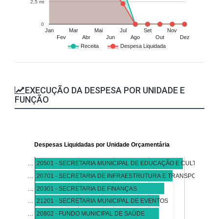
2,5 mi
0
Jan
Mar
Mai
Jul
Set
Nov
Fev
Abr
Jun
Ago
Out
Dez
Receita
Despesa Liquidada
EXECUÇÃO DA DESPESA POR UNIDADE E
FUNÇÃO
Despesas Liquidadas por Unidade Orçamentária
20501 - SECRETARIA MUNICIPAL DE EDUCAÇÃO E CULTURA
…
…
20701 - SECRETARIA DE INFRAESTRUTURA E TRANSPORTE
…
20301 - SECRETARIA DE FINANÇAS
…
21201 - SECRETARIA MUNICIPAL DE EVENTOS
20802 - FUNDO MUNICIPAL DE SAÚDE
…