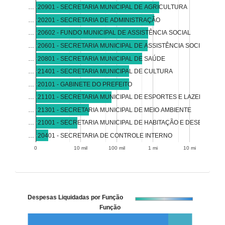
…
20901 - SECRETARIA MUNICIPAL DE AGRICULTURA
20201 - SECRETARIA DE ADMINISTRAÇÃO
…
20602 - FUNDO MUNICIPAL DE ASSISTÊNCIA SOCIAL
…
20601 - SECRETARIA MUNICIPAL DE ASSISTÊNCIA SOCIAL
…
20801 - SECRETARIA MUNICIPAL DE SAÚDE
…
…
21401 - SECRETARIA MUNICIPAL DE CULTURA
…
20101 - GABINETE DO PREFEITO
…
21101 - SECRETARIA MUNICIPAL DE ESPORTES E LAZER
…
21301 - SECRETARIA MUNICIPAL DE MEIO AMBIENTE
21001 - SECRETARIA MUNICIPAL DE HABITAÇÃO E DESENVOLV
…
…
20401 - SECRETARIA DE CONTROLE INTERNO
0
10 mil
100 mil
1 mi
10 mi
Despesas Liquidadas por Função
Função