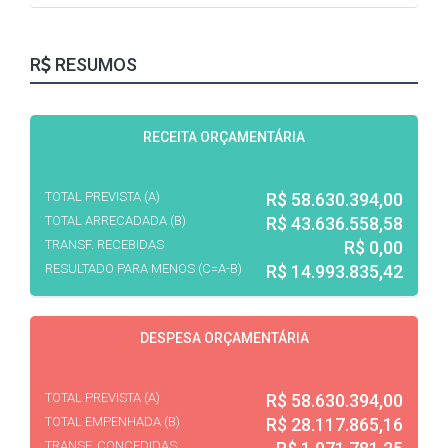
R
RESUMOS
RECEITA ORÇAMENTÁRIA
TOTAL PREVISTA (A)
R$ 58.630.394,00
TOTAL ARRECADADA (B)
R$ 43.636.558,58
TRANSF. RECEBIDAS
R$ 0,00
RESULTADO PARA
MENOS (C=A-B)
R$ 14.993.835,42
DESPESA ORÇAMENTÁRIA
TOTAL PREVISTA (A)
R$ 58.630.394,00
TOTAL EMPENHADA (B)
R$ 28.117.865,16
TRANSF. CONCEDIDAS