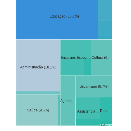
Educação (35.6%)
Encargos Especi…
Cultura (6.…
Administração (18.1%)
Urbanismo (6.7%)
Agricult…
Saúde (9.5%)
Desp…
Assistência…
Ge…
..