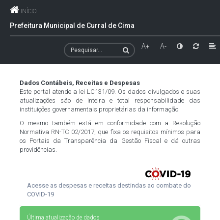
INÍCIO
Prefeitura Municipal de Curral de Cima
A+
A-
Dados Contábeis, Receitas e Despesas
Este portal atende a lei LC131/09. Os dados divulgados e suas
atualizações são de inteira e total responsabilidade das
instituições governamentais proprietárias da informação.
O mesmo também está em conformidade com a Resolução
Normativa RN-TC 02/2017, que fixa os requisitos mínimos para
os Portais da Transparência da Gestão Fiscal e dá outras
providências.
Acesse as despesas e receitas destindas ao combate do
COVID-19
Última atualização de dados