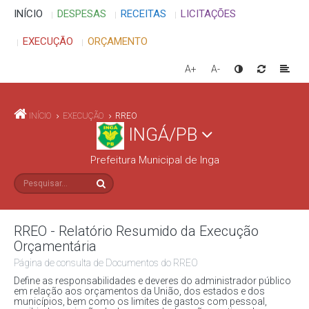
INÍCIO
DESPESAS
RECEITAS
LICITAÇÕES
EXECUÇÃO
ORÇAMENTO
A+
A-
INÍCIO
EXECUÇÃO
RREO
INGÁ/PB
Prefeitura Municipal de Inga
RREO - Relatório Resumido da Execução
Orçamentária
Página de consulta de Documentos do RREO
Define as responsabilidades e deveres do administrador público
em relação aos orçamentos da União, dos estados e dos
municípios, bem como os limites de gastos com pessoal,