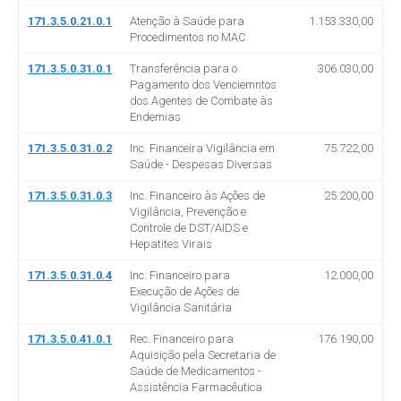
171.3.5.0.21.0.1
Atenção à Saúde para
1.153.330,00
Procedimentos no MAC
171.3.5.0.31.0.1
Transferência para o
306.030,00
Pagamento dos Venciemntos
dos Agentes de Combate às
Endemias
171.3.5.0.31.0.2
Inc. Financeira Vigilância em
75.722,00
Saúde - Despesas Diversas
171.3.5.0.31.0.3
Inc. Financeiro às Ações de
25.200,00
Vigilância, Prevenção e
Controle de DST/AIDS e
Hepatites Virais
171.3.5.0.31.0.4
Inc. Financeiro para
12.000,00
Execução de Ações de
Vigilância Sanitária
171.3.5.0.41.0.1
Rec. Financeiro para
176.190,00
Aquisição pela Secretaria de
Saúde de Medicamentos -
Assistência Farmacêutica