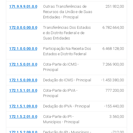
171.9.9.9.01.0.0
Outras Transferências de
251.932,00
Recursos da União e de Suas
Entidades - Principal
172.0.0.0.00.0.0
Transferências Dos Estados
6.782.664,00
e do Distrito Federal e de
Suas Entidades
172.1.0.0.00.0.0
Participação Na Receita Dos
6.468.128,00
Estados e Distrito Federal
172.1.5.0.01.0.0
Cota-Parte do ICMS -
7.266.900,00
Principal
172.1.5.0.09.0.0
Dedução do ICMS - Principal
-1.453.380,00
172.1.5.1.01.0.0
Cota-Parte do IPVA -
777.200,00
Principal
172.1.5.1.09.0.0
Dedução do IPVA - Principal
-155.440,00
172.1.5.2.01.0.0
Cota-Parte do IPI -
3.560,00
Municípios - Principal
172.1.5.2.09.0.0
Dedução do IPI - Municípios -
-712,00