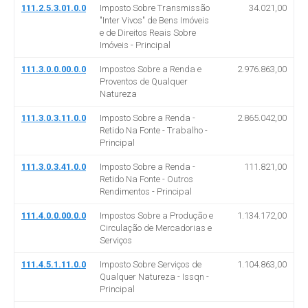
111.2.5.3.01.0.0
Imposto Sobre Transmissão
34.021,00
"Inter Vivos" de Bens Imóveis
e de Direitos Reais Sobre
Imóveis - Principal
111.3.0.0.00.0.0
Impostos Sobre a Renda e
2.976.863,00
Proventos de Qualquer
Natureza
111.3.0.3.11.0.0
Imposto Sobre a Renda -
2.865.042,00
Retido Na Fonte - Trabalho -
Principal
111.3.0.3.41.0.0
Imposto Sobre a Renda -
111.821,00
Retido Na Fonte - Outros
Rendimentos - Principal
111.4.0.0.00.0.0
Impostos Sobre a Produção e
1.134.172,00
Circulação de Mercadorias e
Serviços
111.4.5.1.11.0.0
Imposto Sobre Serviços de
1.104.863,00
Qualquer Natureza - Issqn -
Principal