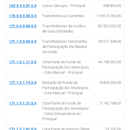
169.9.9.9.01.0.0
Outros Serviços - Principal
398.854,00
170.0.0.0.00.0.0
Transferências Correntes
119.615.766,00
171.0.0.0.00.0.0
Transferências da União e
85.502.302,00
de Suas Entidades
171.1.0.0.00.0.0
Transferências Decorrentes
38.517.448,00
de Participação Na Receita
da União
171.1.5.1.11.0.0
Cota-Parte do Fundo de
44.196.000,00
Participação Dos Municípios
- Cota Mensal - Principal
171.1.5.1.19.0.0
Dedução do Fundo de
-8.839.200,00
Participação dos Municípios
- Cota Mensal - Principal
171.1.5.1.21.0.0
Cota-Parte do Fundo de
3.142.168,00
Participação dos Municípios
- Cotas Extraordinárias -
Principal
171.1.5.2.01.0.0
Cota-Parte do Imposto Sobre
23.100,00