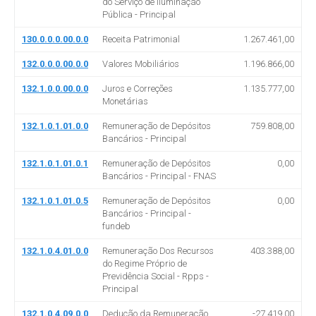
do Serviço de Iluminação
Pública - Principal
130.0.0.0.00.0.0
Receita Patrimonial
1.267.461,00
132.0.0.0.00.0.0
Valores Mobiliários
1.196.866,00
132.1.0.0.00.0.0
Juros e Correções
1.135.777,00
Monetárias
132.1.0.1.01.0.0
Remuneração de Depósitos
759.808,00
Bancários - Principal
132.1.0.1.01.0.1
Remuneração de Depósitos
0,00
Bancários - Principal - FNAS
132.1.0.1.01.0.5
Remuneração de Depósitos
0,00
Bancários - Principal -
fundeb
132.1.0.4.01.0.0
Remuneração Dos Recursos
403.388,00
do Regime Próprio de
Previdência Social - Rpps -
Principal
132.1.0.4.09.0.0
Dedução da Remuneração
-27.419,00