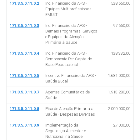
171.3.5.0.11.0.2
Inc. Financeiro da APS -
538.650,00
Equipes Multiprofissionas -
EMULTI
171.3.5.0.11.0.3
Inc. Financeiro da APS -
97.650,00
Demais Programas, Serviços
e Equipes da Atenção
Primária à Saúde
171.3.5.0.11.0.4
Inc. Financeiro da APS -
138.332,00
Componente Per Capta de
Base Populacional
171.3.5.0.11.0.5
Incentivo Financeiro da APS -
1.681.000,00
Saúde Bucal
171.3.5.0.11.0.7
Agentes Comunitários de
1.913.280,00
Saúde
171.3.5.0.11.0.8
Piso de Atenção Primária a
2.000.000,00
Saúde - Despesas Diversas
171.3.5.0.11.0.9
Implementação da
27.000,00
Segurança Alimentar e
Nutricional na Saúde