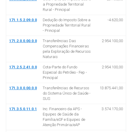
a Propriedade Territorial
Rural - Principal
171.1.5.2.09.0.0
Dedução do Imposto Sobre a
-4.620,00
Propriedade Territorial Rural
- Principal
171.2.0.0.00.0.0
Transferências Das
2.954.100,00
Compensações Financeiras
pela Exploração de Recursos
Naturais
171.2.5.2.41.0.0
Cota-Parte do Fundo
2.954.100,00
Especial do Petróleo - Fep -
Principal
171.3.0.0.00.0.0
Transferências de Recursos
13.875.441,00
do Sistema Único de Saúde -
SUS
171.3.5.0.11.0.1
Inc. Financeiro da APS -
3.574.170,00
Equipes de Saúde da
Família/eSF e Equipes de
Atenção Primária/eAP