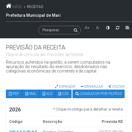
INÍCIO
RECEITAS
Prefeitura Municipal de Mari
A+
A-
PREVISÃO DA RECEITA
Página de consulta das Previsões da Receita
Recursos auferidos na gestão, a serem computados na
apuração do resultado do exercício, desdobrados nas
categorias econômicas de correntes e de capital.
EXPANDIR
MINIMIZAR
VOLTAR
PDF
XML
XLS
CSV
CONSULTAR POR FILTROS
2026
* Clique no código para detalhar a receita
Código
Descrição
Prevista R$
100.0.0.0.00.0.0
Receitas Correntes
142.337.250,00