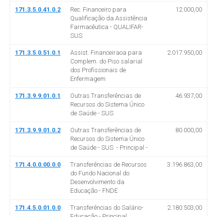
171.3.5.0.41.0.2
Rec. Financeiro para
12.000,00
Qualificação da Assistência
Farmacêutica - QUALIFAR-
SUS
171.3.5.0.51.0.1
Assist. Financeiraoa para
2.017.950,00
Complem. do Piso salarial
dos Profissionais de
Enfermagem
171.3.9.9.01.0.1
Outras Transferências de
46.937,00
Recursos do Sistema Único
de Saúde - SUS
171.3.9.9.01.0.2
Outras Transferências de
80.000,00
Recursos do Sistema Único
de Saúde - SUS - Principal -
171.4.0.0.00.0.0
Transferências de Recursos
3.196.863,00
do Fundo Nacional do
Desenvolvimento da
Educação - FNDE
171.4.5.0.01.0.0
Transferências do Salário-
2.180.503,00
Educação - Principal