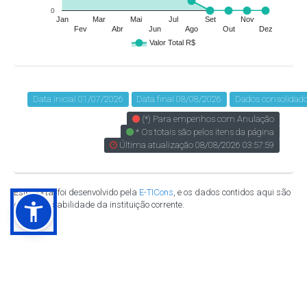
0
Jan
Mar
Mai
Jul
Set
Nov
Fev
Abr
Jun
Ago
Out
Dez
Valor Total R$
Data inicial 01/07/2026
Data final 08/08/2026
Dados consolidad
(*) Para empenhos com Anulação
* Os totais são pelos itens da página
Última atualização 08/08/2026 03:57:59
Este portal foi desenvolvido pela
E-TICons
, e os dados contidos aqui são
de responsabilidade da instituição corrente.