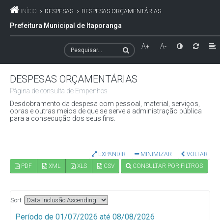
INÍCIO
DESPESAS
DESPESAS ORÇAMENTÁRIAS
Prefeitura Municipal de Itaporanga
A+
A-
DESPESAS ORÇAMENTÁRIAS
Página de consulta de Empenhos
Desdobramento da despesa com pessoal, material, serviços,
obras e outras meios de que se serve a administração pública
para a consecução dos seus fins.
EXPANDIR
MINIMIZAR
VOLTAR
PDF
XML
XLS
CSV
CONSULTAR POR FILTROS
Sort
Período de 01/07/2026 até 08/08/2026