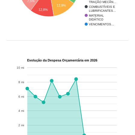
7,5%
TRAÇÃO MECÂN…
12,9%
COMBUSTÍVEIS E
12,8%
LUBRIFICANTES…
MATERIAL
DIDÁTICO
VENCIMENTOS…
Evolução da Despesa Orçamentária em 2026
10 mi
8 mi
6 mi
4 mi
2 mi