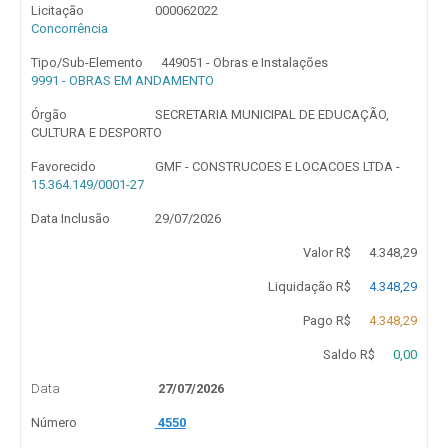
Licitação
000062022
Concorrência
Tipo/Sub-Elemento
449051 - Obras e Instalações
9991 - OBRAS EM ANDAMENTO
Órgão
SECRETARIA MUNICIPAL DE EDUCAÇÃO,
CULTURA E DESPORTO
Favorecido
GMF - CONSTRUCOES E LOCACOES LTDA -
15.364.149/0001-27
Data Inclusão
29/07/2026
Valor R$
4.348,29
Liquidação R$
4.348,29
Pago R$
4.348,29
Saldo R$
0,00
Data
27/07/2026
Número
4550