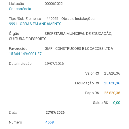
Licitação
000062022
Concorrência
Tipo/Sub-Elemento
449051 - Obras e Instalações
9991 - OBRAS EM ANDAMENTO
Órgão
SECRETARIA MUNICIPAL DE EDUCAÇÃO,
CULTURA E DESPORTO
Favorecido
GMF - CONSTRUCOES E LOCACOES LTDA -
15.364.149/0001-27
Data Inclusão
29/07/2026
Valor R$
25.820,36
Liquidação R$
25.820,36
Pago R$
25.820,36
Saldo R$
0,00
Data
27/07/2026
Número
4558