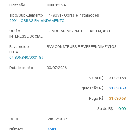
Licitação
000012024
Tipo/Sub-Elemento
449051 - Obras e Instalações
9991 - OBRAS EM ANDAMENTO
Órgão
FUNDO MUNICIPAL DE HABITAÇÃO DE
INTERESSE SOCIAL
Favorecido
RVV CONSTRUES E EMPREENDIMENTOS
LTDA -
04.895.340/0001-89
Data Inclusão
30/07/2026
Valor R$
31.030,68
Liquidação R$
31.030,68
Pago R$
31.030,68
Saldo R$
0,00
Data
28/07/2026
Número
4593