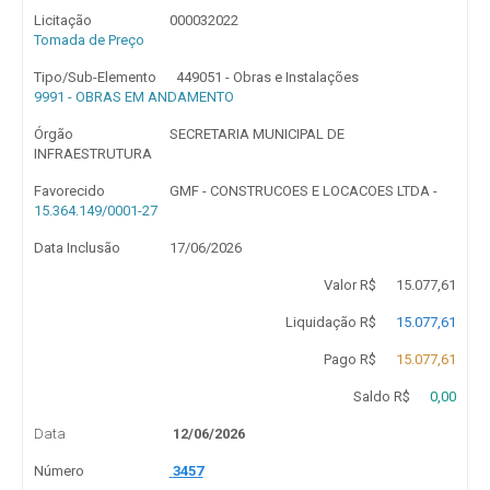
Licitação
000032022
Tomada de Preço
Tipo/Sub-Elemento
449051 - Obras e Instalações
9991 - OBRAS EM ANDAMENTO
Órgão
SECRETARIA MUNICIPAL DE
INFRAESTRUTURA
Favorecido
GMF - CONSTRUCOES E LOCACOES LTDA -
15.364.149/0001-27
Data Inclusão
17/06/2026
Valor R$
15.077,61
Liquidação R$
15.077,61
Pago R$
15.077,61
Saldo R$
0,00
Data
12/06/2026
Número
3457