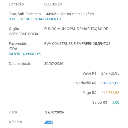
Licitação
000012024
Tipo/Sub-Elemento
449051 - Obras e Instalações
9991 - OBRAS EM ANDAMENTO
Órgão
FUNDO MUNICIPAL DE HABITAÇÃO DE
INTERESSE SOCIAL
Favorecido
RVV CONSTRUES E EMPREENDIMENTOS
LTDA -
04.895.340/0001-89
Data Inclusão
30/07/2026
Valor R$
249.762,85
Liquidação R$
249.762,85
Pago R$
249.762,85
Saldo R$
0,00
Data
27/07/2026
Número
4559