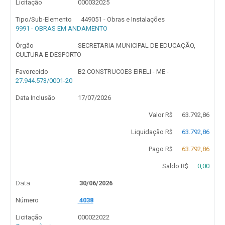
Licitação
000032025
Tipo/Sub-Elemento
449051 - Obras e Instalações
9991 - OBRAS EM ANDAMENTO
Órgão
SECRETARIA MUNICIPAL DE EDUCAÇÃO,
CULTURA E DESPORTO
Favorecido
B2 CONSTRUCOES EIRELI - ME -
27.944.573/0001-20
Data Inclusão
17/07/2026
Valor R$
63.792,86
Liquidação R$
63.792,86
Pago R$
63.792,86
Saldo R$
0,00
Data
30/06/2026
Número
4038
Licitação
000022022