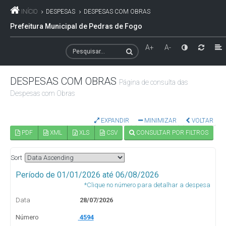
INÍCIO
DESPESAS
DESPESAS COM OBRAS
Prefeitura Municipal de Pedras de Fogo
A+
A-
DESPESAS COM OBRAS
Página de consulta das
Despesas com Obras
EXPANDIR
MINIMIZAR
VOLTAR
PDF
XML
XLS
CSV
CONSULTAR POR FILTROS
Sort
Período de 01/01/2026 até 06/08/2026
*Clique no número para detalhar a despesa
Data
28/07/2026
Número
4594