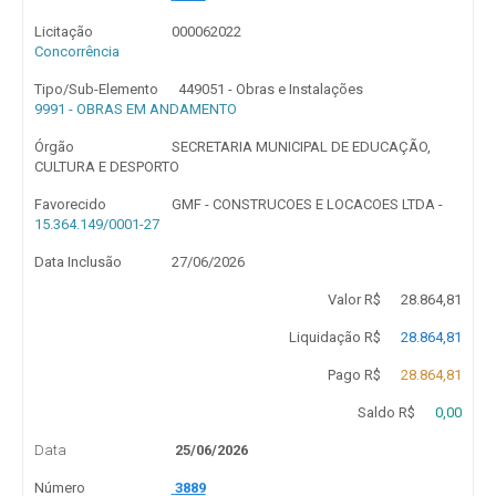
Licitação
000062022
Concorrência
Tipo/Sub-Elemento
449051 - Obras e Instalações
9991 - OBRAS EM ANDAMENTO
Órgão
SECRETARIA MUNICIPAL DE EDUCAÇÃO,
CULTURA E DESPORTO
Favorecido
GMF - CONSTRUCOES E LOCACOES LTDA -
15.364.149/0001-27
Data Inclusão
27/06/2026
Valor R$
28.864,81
Liquidação R$
28.864,81
Pago R$
28.864,81
Saldo R$
0,00
Data
25/06/2026
Número
3889