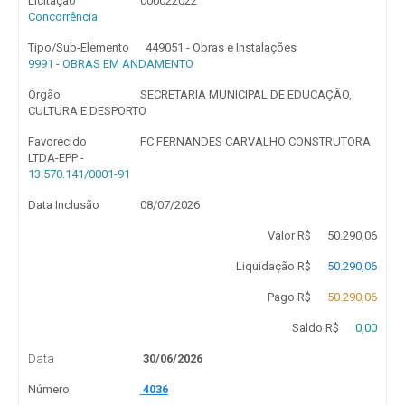
Licitação
000022022
Concorrência
Tipo/Sub-Elemento
449051 - Obras e Instalações
9991 - OBRAS EM ANDAMENTO
Órgão
SECRETARIA MUNICIPAL DE EDUCAÇÃO,
CULTURA E DESPORTO
Favorecido
FC FERNANDES CARVALHO CONSTRUTORA
LTDA-EPP -
13.570.141/0001-91
Data Inclusão
08/07/2026
Valor R$
50.290,06
Liquidação R$
50.290,06
Pago R$
50.290,06
Saldo R$
0,00
Data
30/06/2026
Número
4036