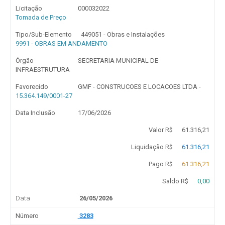
Licitação
000032022
Tomada de Preço
Tipo/Sub-Elemento
449051 - Obras e Instalações
9991 - OBRAS EM ANDAMENTO
Órgão
SECRETARIA MUNICIPAL DE
INFRAESTRUTURA
Favorecido
GMF - CONSTRUCOES E LOCACOES LTDA -
15.364.149/0001-27
Data Inclusão
17/06/2026
Valor R$
61.316,21
Liquidação R$
61.316,21
Pago R$
61.316,21
Saldo R$
0,00
Data
26/05/2026
Número
3283