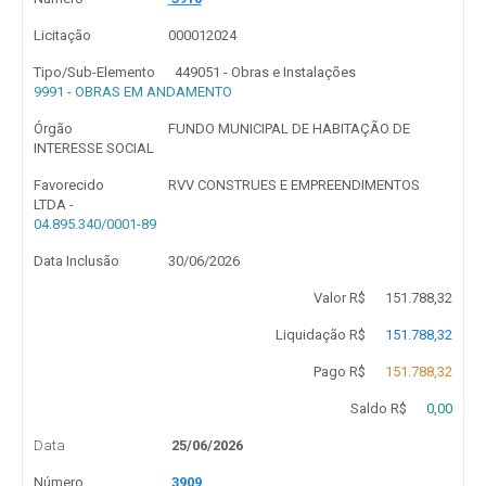
Licitação
000012024
Tipo/Sub-Elemento
449051 - Obras e Instalações
9991 - OBRAS EM ANDAMENTO
Órgão
FUNDO MUNICIPAL DE HABITAÇÃO DE
INTERESSE SOCIAL
Favorecido
RVV CONSTRUES E EMPREENDIMENTOS
LTDA -
04.895.340/0001-89
Data Inclusão
30/06/2026
Valor R$
151.788,32
Liquidação R$
151.788,32
Pago R$
151.788,32
Saldo R$
0,00
Data
25/06/2026
Número
3909