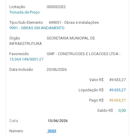
Licitação
000032022
Tomada de Preço
Tipo/Sub-Elemento
449051 - Obras e Instalações
9991 - OBRAS EM ANDAMENTO
Órgão
SECRETARIA MUNICIPAL DE
INFRAESTRUTURA
Favorecido
GMF - CONSTRUCOES E LOCACOES LTDA -
15.364.149/0001-27
Data Inclusão
20/06/2026
Valor R$
49.633,27
Liquidação R$
49.633,27
Pago R$
49.633,27
Saldo R$
0,00
Data
15/06/2026
Número
3503