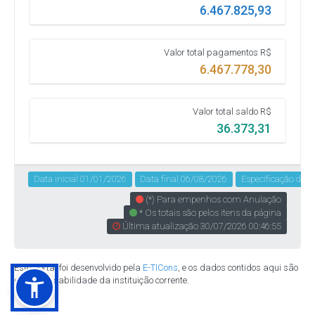
6.467.825,93
Valor total pagamentos R$
6.467.778,30
Valor total saldo R$
36.373,31
Data inicial 01/01/2026
Data final 06/08/2026
Especificação da 
(*) Para empenhos com Anulação
* Os totais são pelos itens da página
Última atualização 30/07/2026 00:46:55
Este portal foi desenvolvido pela
E-TICons
, e os dados contidos aqui são
de responsabilidade da instituição corrente.