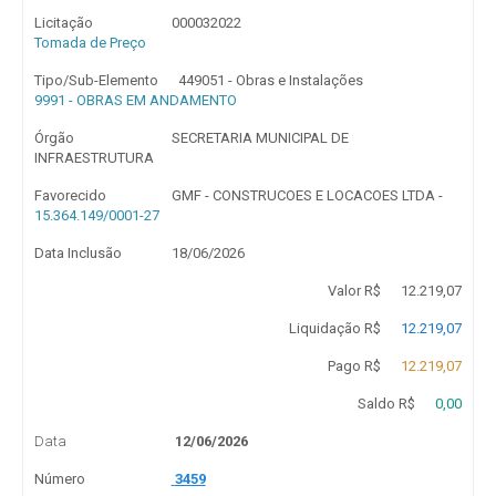
Licitação
000032022
Tomada de Preço
Tipo/Sub-Elemento
449051 - Obras e Instalações
9991 - OBRAS EM ANDAMENTO
Órgão
SECRETARIA MUNICIPAL DE
INFRAESTRUTURA
Favorecido
GMF - CONSTRUCOES E LOCACOES LTDA -
15.364.149/0001-27
Data Inclusão
18/06/2026
Valor R$
12.219,07
Liquidação R$
12.219,07
Pago R$
12.219,07
Saldo R$
0,00
Data
12/06/2026
Número
3459