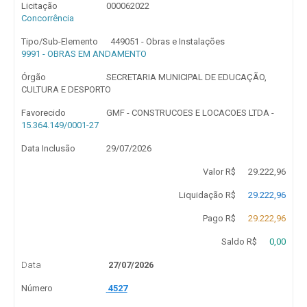
Licitação
000062022
Concorrência
Tipo/Sub-Elemento
449051 - Obras e Instalações
9991 - OBRAS EM ANDAMENTO
Órgão
SECRETARIA MUNICIPAL DE EDUCAÇÃO,
CULTURA E DESPORTO
Favorecido
GMF - CONSTRUCOES E LOCACOES LTDA -
15.364.149/0001-27
Data Inclusão
29/07/2026
Valor R$
29.222,96
Liquidação R$
29.222,96
Pago R$
29.222,96
Saldo R$
0,00
Data
27/07/2026
Número
4527