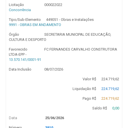
Licitação
000022022
Concorrência
Tipo/Sub-Elemento
449051 - Obras e Instalações
9991 - OBRAS EM ANDAMENTO
Órgão
SECRETARIA MUNICIPAL DE EDUCAÇÃO,
CULTURA E DESPORTO
Favorecido
FC FERNANDES CARVALHO CONSTRUTORA
LTDA-EPP -
13.570.141/0001-91
Data Inclusão
08/07/2026
Valor R$
224.719,62
Liquidação R$
224.719,62
Pago R$
224.719,62
Saldo R$
0,00
Data
25/06/2026
Número
3910