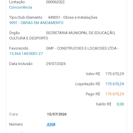
Licitação
000062022
Concorrência
Tipo/Sub-Elemento
449051 - Obras e Instalações
9991 - OBRAS EM ANDAMENTO
Órgão
SECRETARIA MUNICIPAL DE EDUCAÇÃO,
CULTURA E DESPORTO
Favorecido
GMF - CONSTRUCOES E LOCACOES LTDA -
15.364.149/0001-27
Data Inclusão
29/07/2026
Valor R$
173.670,29
Liquidação R$
173.670,29
Pago R$
173.670,29
Saldo R$
0,00
Data
15/07/2026
Número
4268