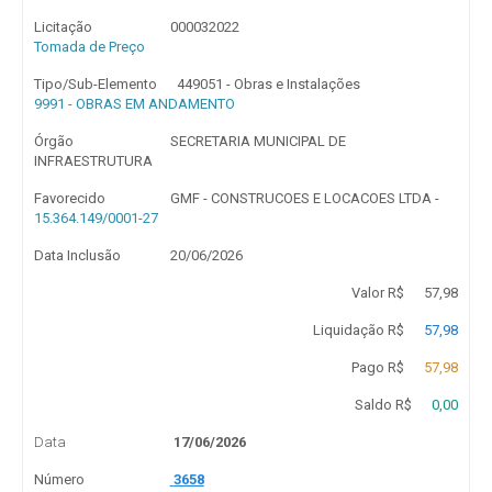
Licitação
000032022
Tomada de Preço
Tipo/Sub-Elemento
449051 - Obras e Instalações
9991 - OBRAS EM ANDAMENTO
Órgão
SECRETARIA MUNICIPAL DE
INFRAESTRUTURA
Favorecido
GMF - CONSTRUCOES E LOCACOES LTDA -
15.364.149/0001-27
Data Inclusão
20/06/2026
Valor R$
57,98
Liquidação R$
57,98
Pago R$
57,98
Saldo R$
0,00
Data
17/06/2026
Número
3658