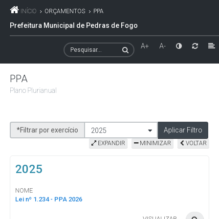
INÍCIO
ORÇAMENTOS
PPA
Prefeitura Municipal de Pedras de Fogo
A+
A-
PPA
Plano Plurianual
*Filtrar por exercício
Aplicar Filtro
2025
EXPANDIR
MINIMIZAR
VOLTAR
2025
NOME
Lei nº 1.234 - PPA 2026
VISUALIZAR